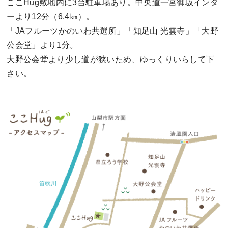
ここHug敷地内に3台駐車場あり。中央道一宮御坂インタ
ーより12分（6.4㎞）。
「JAフルーツかのいわ共選所」「知足山 光雲寺」「大野
公会堂」より1分。
大野公会堂より少し道が狭いため、ゆっくりいらして下
さい。