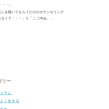
・・・。
話しを聴いてもらうだけのカウンセリング
はなくて・・・」と「ここHug」...
ゴリー
コラム
よく生きる