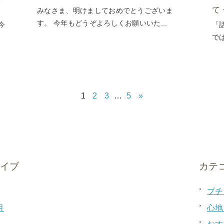
て
みなさま、明けましておめでとうございま
す。 今年もどうぞよろしくお願いいた...
今
「
で
1
2
3
…
5
»
カイブ
カテ
プチ
月
心地