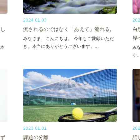
2024.01.03
202
致し
流されるのではなく「あえて」流れる。
白
界
みなさま、こんにちは。 今年もご愛顧いただ
き、本当にありがとうございます。...
 本
み
す
2023.01.01
202
まず
課題の分離
話