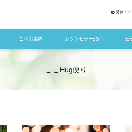
受付: 9:
ご利用案内
カウンセラー紹介
セ
ここHug便り